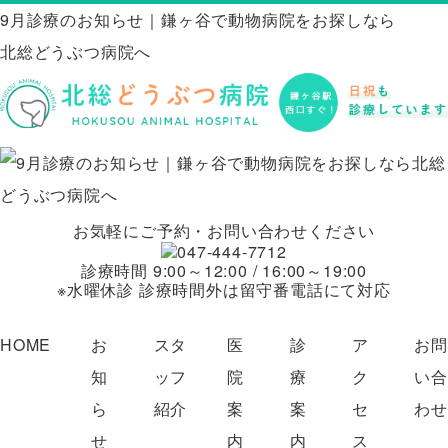
9月診療のお知らせ｜鎌ヶ谷で動物病院をお探しなら
北総どうぶつ病院へ
お気軽にご予約・お問い合わせください
診療時間 9:00～12:00 / 16:00～19:00
※水曜休診 診療時間外は留守番電話にて対応
HOME
お
スタ
医
診
ア
お
知
ッフ
院
療
ク
い
ら
紹介
案
案
セ
わ
せ
内
内
ス